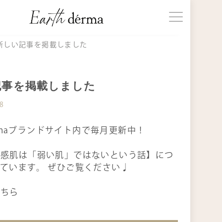
じめての方へ
新しい記事を掲載しました
品一覧
記事を掲載しました
08
事一覧
dérmaブランドサイト内で毎月更新中！
知らせ
敏感肌は「弱い肌」ではないという話】につ
ています。 ぜひご覧ください♩
期購入
こちら
ョッピングガイド