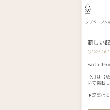
は
トップページ
＞
商
新しい
2026.06.
記
Earth 
お
今月は【
いて掲載し
定
▶記事は
シ