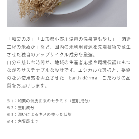
「和栗の皮」「山形県小野川温泉の温泉豆もやし」「酒造
工程の米ぬか」など、国内の未利用資源を先端技術で蘇生
させた独自のアップサイクル成分を厳選。
自分を慈しむ時間が、地域の生産者応援や環境保護にもつ
ながるサステナブルな設計です。エシカルな選択と、妥協
のない使用感を両立させた「Earth dérma」こだわりの品
質をお届けします。
※1：和栗の渋皮由来のセラミド（整肌成分）
※2：整肌成分
※3：潤いによるキメの整った状態
※4：角質層まで