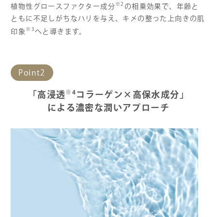
※2
植物性グロースファクター成分
の相乗効果で、年齢と
ともに不足しがちなハリを与え、キメの整った上向きの肌
※3
印象
へと導きます。
Point2
※4
「高浸透
コラーゲン×高保水成分」
による濃密な潤いアプローチ