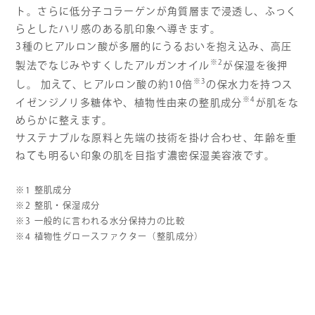
ト。さらに低分子コラーゲンが角質層まで浸透し、ふっく
らとしたハリ感のある肌印象へ導きます。
3種のヒアルロン酸が多層的にうるおいを抱え込み、高圧
※2
製法でなじみやすくしたアルガンオイル
が保湿を後押
※3
し。 加えて、ヒアルロン酸の約10倍
の保水力を持つス
※4
イゼンジノリ多糖体や、植物性由来の整肌成分
が肌をな
めらかに整えます。
サステナブルな原料と先端の技術を掛け合わせ、年齢を重
ねても明るい印象の肌を目指す濃密保湿美容液です。
※1 整肌成分
※2 整肌・保湿成分
※3 一般的に言われる水分保持力の比較
※4 植物性グロースファクター（整肌成分）