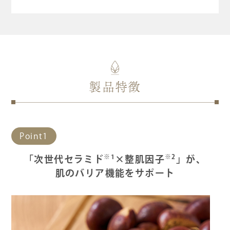
製品特徴
Point1
※1
※2
「次世代セラミド
×整肌因子
」が、
肌のバリア機能をサポート