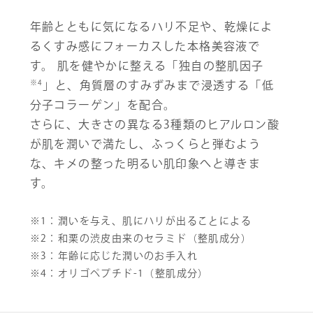
年齢とともに気になるハリ不足や、乾燥によ
るくすみ感にフォーカスした本格美容液で
す。 肌を健やかに整える「独自の整肌因子
※4
」と、角質層のすみずみまで浸透する「低
分子コラーゲン」を配合。
さらに、大きさの異なる3種類のヒアルロン酸
が肌を潤いで満たし、ふっくらと弾むよう
な、キメの整った明るい肌印象へと導きま
す。
※1：潤いを与え、肌にハリが出ることによる
※2：和栗の渋皮由来のセラミド（整肌成分）
※3：年齢に応じた潤いのお手入れ
※4：オリゴペプチド-1（整肌成分）