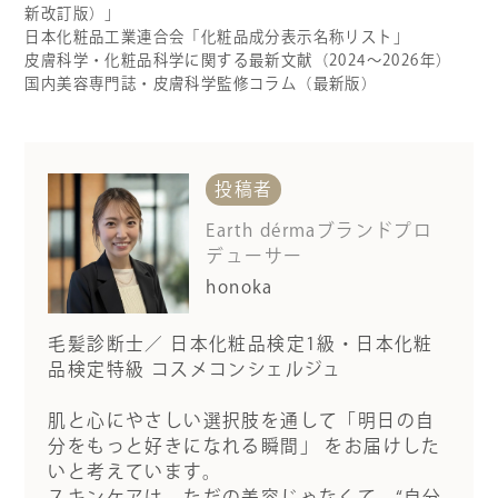
新改訂版）」
日本化粧品工業連合会「化粧品成分表示名称リスト」
皮膚科学・化粧品科学に関する最新文献（2024～2026年）
国内美容専門誌・皮膚科学監修コラム（最新版）
投稿者
Earth dérmaブランドプロ
デューサー
honoka
毛髪診断士／ 日本化粧品検定1級・日本化粧
品検定特級 コスメコンシェルジュ
肌と心にやさしい選択肢を通して「明日の自
分をもっと好きになれる瞬間」 をお届けした
いと考えています。
スキンケアは、ただの美容じゃなくて、“自分