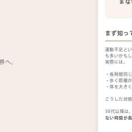
まな
まず知っ
運動不足と
も多いかも
界へ。
実際には、
・長時間同
・歩く距離
・体を大き
こうした状
30代以降は
ない時間が