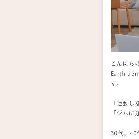
よ
お
こんにち
Earth 
す。
「運動し
「ジムに
30代、4