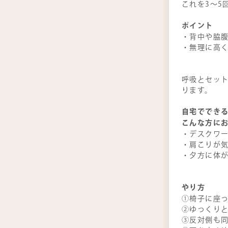
これを3～5
ポイント
・背中や脇
・無理に高く
呼吸とセッ
ります。
自宅でできる
こんな方に
・デスクワ
・肩こりが
・夕方に体
やり方
①椅子に座
②ゆっくり
③反対側も