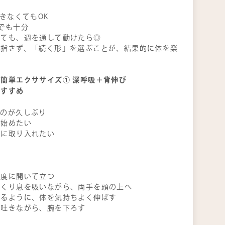
できなくてもOK
でも十分
くても、週を通して動けたら◎
目指さず、「続く形」を選ぶことが、結果的に体を楽
簡単エクササイズ① 深呼吸＋背伸び
おすすめ
すのが久しぶり
く始めたい
前に取り入れたい
程度に開いて立つ
っくり息を吸いながら、両手を頭の上へ
するように、体を気持ちよく伸ばす
を吐きながら、腕を下ろす