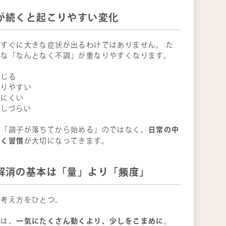
が続くと起こりやすい変化
すぐに大きな症状が出るわけではありません。 た
うな「なんとなく不調」が重なりやすくなります。
感じる
こりやすい
けにくい
がしづらい
日常の中
、「調子が落ちてから始める」のではなく、
動く習慣
が大切になってきます。
解消の基本は「量」より「
频
度」
な考え方をひとつ。
一気にたくさん動くより、少しをこまめに
消は、
。