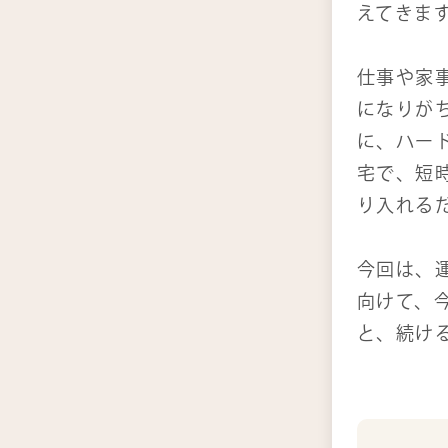
えてきま
仕事や家
になりが
に、ハー
宅で、短
り入れる
今回は、運
向けて、
と、続け