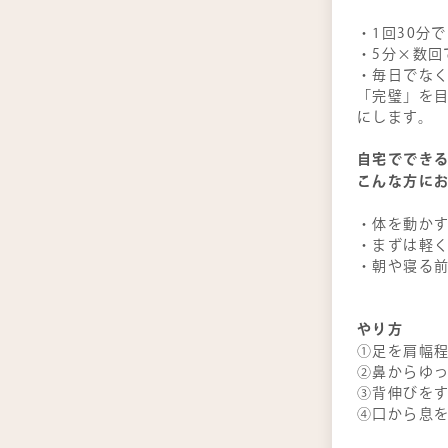
・1回30分
・5分×数回
・毎日でな
「完璧」を
にします。
自宅でできる
こんな方に
・体を動か
・まずは軽
・朝や寝る
やり方
①足を肩幅
②鼻からゆ
③背伸びを
④口から息