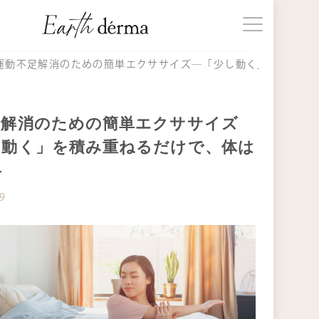
じめての方へ
運動不足解消のための簡単エクササイズ―「少し動く」を積み重
品一覧
足解消のための簡単エクササイズ
し動く」を積み重ねるだけで、体は
事一覧
―
19
知らせ
期購入
ョッピングガイド