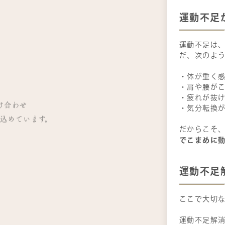
運動不足
運動不足は、
」
だ、次のよ
」
・体が重く
・肩や腰が
・疲れが抜
掛け合わせ
・気分転換
込めています。
だからこそ
でこまめに
運動不足
ここで大切
運動不足解