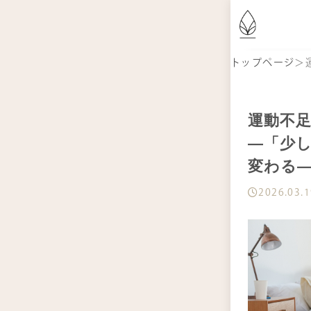
は
トップページ
＞
商
運動不
―「少
記
変わる
2026.03.
お
定
シ