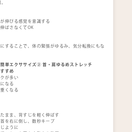
回。
腹が伸びる感覚を意識する
伸ばさなくてOK
トにすることで、体の緊張がゆるみ、気分転換にもな
簡単エクササイズ② 首・肩ゆるめストレッチ
おすすめ
ークが多い
気になる
が重くなる
ったまま、背すじを軽く伸ばす
と首を右に倒し、数秒キープ
同じように