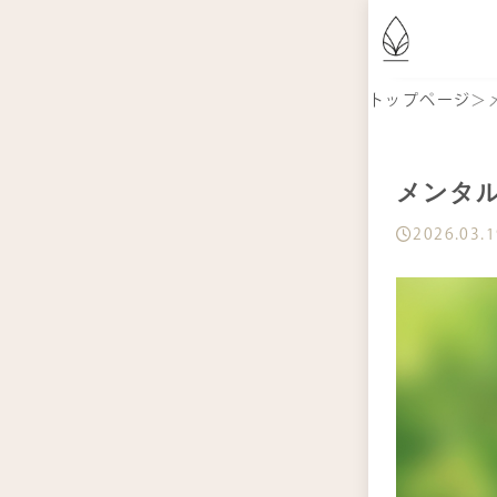
は
トップページ
＞
商
メンタ
2026.03.
記
お
定
シ