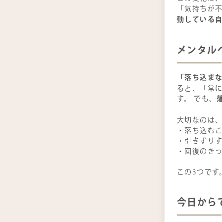
「気持ちが
動している
メンタル
「落ち込ま
ると、「常
す。 でも、
大切なのは
・落ち込む
・引きずり
・回復のき
この3つです
今日から