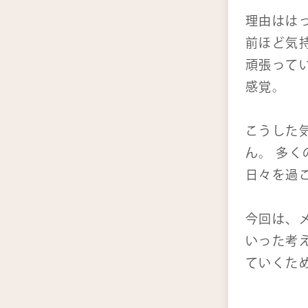
理由はは
前ほど気
頑張って
感覚。
こうした
ん。 多
日々を過
今回は、
いった考
ていくた