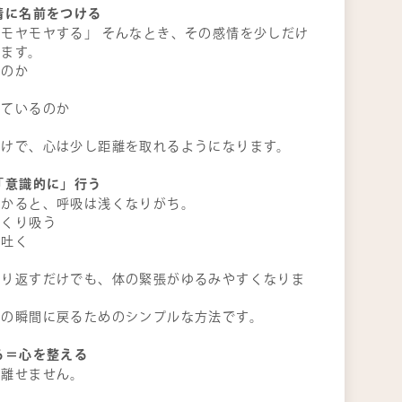
情に名前をつける
モヤモヤする」 そんなとき、その感情を少しだけ
みます。
るのか
か
ぎているのか
だけで、心は少し距離を取れるようになります。
「意識的に」行う
かかると、呼吸は浅くなりがち。
っくり吸う
く吐く
繰り返すだけでも、体の緊張がゆるみやすくなりま
この瞬間に戻るためのシンプルな方法です。
る＝心を整える
り離せません。