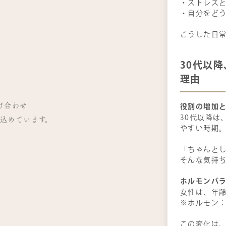
・ストレス
・自分をど
こうした日
」
30
代以降
理由
」
掛け合わせ
役割の増加
30代以降は
込めています。
やすい時期
「ちゃんとし
そんな気持
ホルモンバ
女性は、年
※ホルモン
この変化は