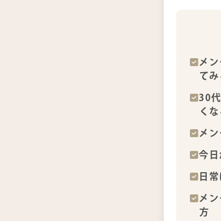
メン
てみ
30
くな
メン
今日
日常
メン
方