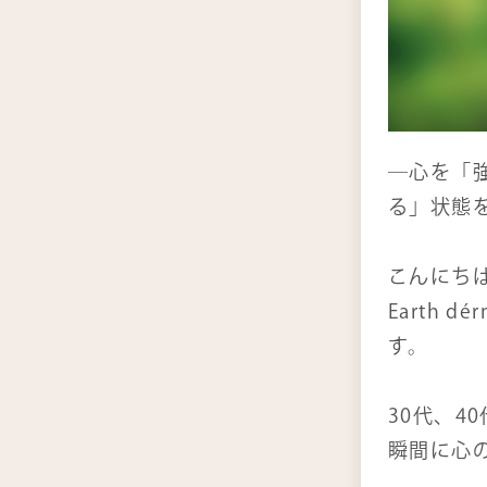
よ
お
―心を「
る」状態
こんにち
Earth 
す。
30代、4
瞬間に心