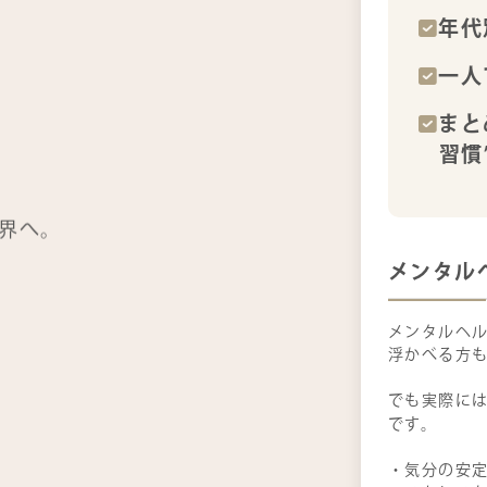
年代
一人
まと
習慣
界へ。
メンタル
メンタルヘ
浮かべる方
でも実際に
です。
・気分の安