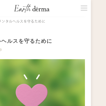
じめての方へ
メンタルヘルスを守るために
品一覧
ルヘルスを守るために
19
事一覧
知らせ
期購入
ョッピングガイド