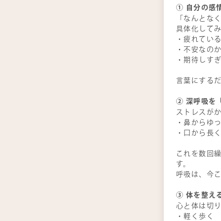
①
自分の感
「なんとなく
具体化して
・疲れてい
・不安なの
・期待しす
言葉にする
②
深呼吸を
ストレスが
・鼻からゆ
・口から長
これを数回
す。
呼吸は、今
③
体を整え
心と体は切
・軽く歩く