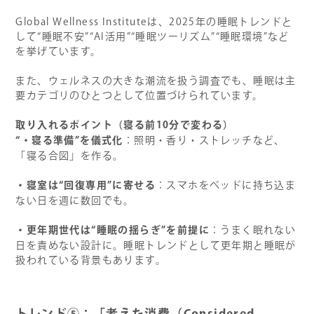
Global Wellness Instituteは、2025年の睡眠トレンドと
して“睡眠不安”“AI活用”“睡眠ツーリズム”“睡眠環境”など
を挙げています。
また、ウェルネスの大きな潮流を扱う調査でも、睡眠は主
要カテゴリのひとつとして位置づけられています。
取り入れるポイント（寝る前10分で変わる）
“
・寝る準備”を儀式化
：照明・香り・ストレッチなど、
「寝る合図」を作る。
・寝室は“回復専用”に寄せる
：スマホをベッドに持ち込ま
ない日を週に数回でも。
・更年期世代は“睡眠の揺らぎ”を前提に
：うまく眠れない
日を責めない設計に。睡眠トレンドとして更年期と睡眠が
扱われている背景もあります。