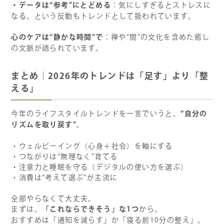
・データは“参考”にとどめる
：気にしすぎるとストレスに
なる、という反動もトレンドとして扱われています。
心のケアは“静かな時間”で
：禅や“間”の文化を含めた癒し
の文脈が語られています。
まとめ｜2026年のトレンドは「足す」より「整
える」
“自分の
今年のライフスタイルトレンドを一言でいうと、
リズムを取り戻す”
。
・ウェルビーイング（心身＋社会）を軸にする
・つながりは“無理なく”育てる
・注意力と睡眠を守る（デジタルの使い方を選ぶ）
・消費は“考えて選ぶ”が主流に
全部やらなくて大丈夫。
「これならできそう」な1つ
まずは、
から。
おすすめは「通知を減らす」か「寝る前10分の整え」。