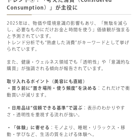
トレンド⑤：「考えた消費（Considered
Consumption）」が主役に
2025年は、物価や環境意識の影響もあり、「無駄を減ら
し、必要なものにだけお金と時間を使う」価値観が強まる
と予測されています。
トレンド分析でも“熟慮した消費”がキーワードとして挙げ
られています。
また、健康・ウェルネス領域でも「透明性」や「意識的な
購買」が強調される傾向が報告されています。
取り入れるポイント（美容にも直結）
・買う前に“置き場所・使う頻度”を決める
：これだけで衝
動買いが減ります。
・日用品は“信頼できる基準”で選ぶ
：表示のわかりやす
さ・透明性を重視する流れが強い。
・「体験」に寄せる
：モノより、睡眠・リラックス・移
動・学びなど、生活の質を上げる体験へ。