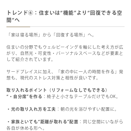
トレンド⑥：住まいは“機能”より“回復できる空
間”へ
「家は寝る場所」から「回復する場所」へ。
住まいの分野でもウェルビーイングを軸にした考え方が広
がり、自然光・可変性・パーソナルスペースなどが要素と
して紹介されています。
サードプレイスに加え、「家の中に一人の時間を作る」発
想も、現代のストレス対策と相性が良いです。
取り入れるポイント（リフォームなしでもできる）
“
・自分席”を作る
：椅子と小さなテーブルだけでもOK。
・光の取り入れ方を工夫
：朝の光を浴びやすい配置に。
・家族といても“距離が取れる”配置
：同じ空間にいながら
各自が休める形へ。