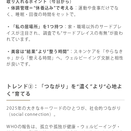
取り入れるポイント（今日から）
・体調管理＝“休養込み”で考える
：運動や食事だけでな
く、睡眠・回復の時間をセットで。
・「私の居場所」を1つ持つ
：家・職場以外のサードプレ
イスが注目され、調査でも“サードプレイスの有無”が扱わ
れています。
・美容は“結果”より“整う時間”
：スキンケアを「やらなき
ゃ」から「整える時間」へ。ウェルビーイング文脈と相性
が良いです。
トレンド②：「つながり」を“濃く”より“心地よ
く”育てる
2025年の大きなキーワードのひとつが、社会的つながり
（social connection）。
WHOの報告は、孤立や孤独が健康・ウェルビーイング・