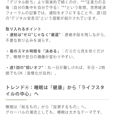
「デジタル断ち」より現実的で続くのが、**“注意力の主
権（自分の集中を自分で守る）”**という発想。世界経済
フォーラムの記事では、通知をオフにすることや、週1回
の“デジタル安息日”という提案が紹介されています。
取り入れるポイント
・通知は“ゼロ”じゃなく“厳選”
：連絡手段を残しながら、
不要な割り込みを減らす。
・夜のスマホ時間を「決める」
：だらだら見を防ぐだけ
で、睡眠や翌日の機嫌が変わりやすい。
・週1回の“短いオフ”
：丸一日が難しければ、半日・2時
間でもOK（習慣化が目的）。
トレンド④：睡眠は「健康」から「ライフスタ
イルの中心」へ
睡眠は「削るもの」から「投資するもの」へ。
グローバルの潮流としても、睡眠は大きなテーマです。