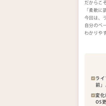
だからこ
「柔軟に
今回は、
自分のペ
わかりや
ライ
前」
変化
OS