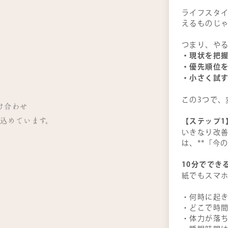
ライフスタ
えるものじゃ
つまり、やる
」
・現状を把
・優先順位
・小さく試
」
この3つで、
掛け合わせ
込めています。
【ステップ1
いきなり改善
は、**「今
10
分ででき
紙でもスマホ
・何時に起
・どこで時
・体力が落