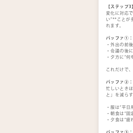
【ステップ3
変化に対応で
い”**こと
れます。
バッファ①：
・外出の前後
・会議の後に
・夕方に“何
これだけで
バッファ②
忙しいときほ
と」を減ら
・服は“平日
・朝食は“固
・夕食は“疲
バッファ③