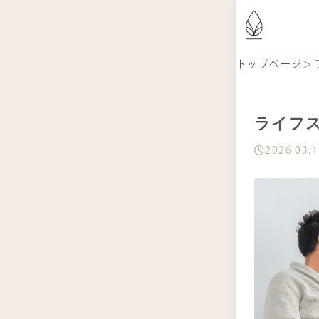
は
トップページ
＞
商
ライフ
2026.03.
記
お
定
シ