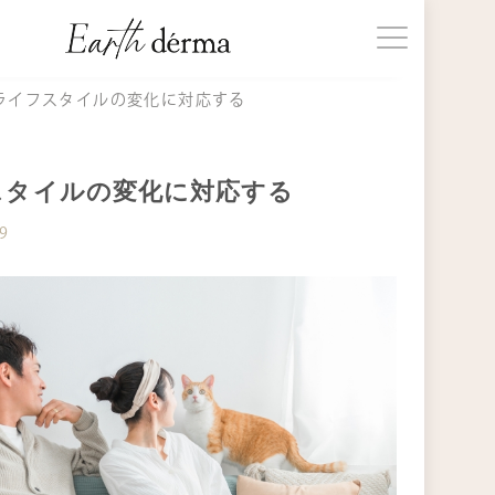
じめての方へ
ライフスタイルの変化に対応する
品一覧
スタイルの変化に対応する
19
事一覧
知らせ
期購入
ョッピングガイド