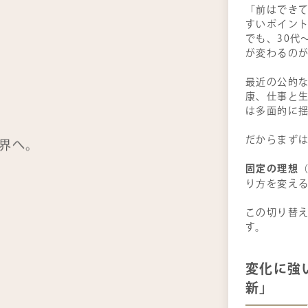
「前はでき
すいポイン
でも、30代
が変わるの
最近の公的な
康、仕事と
は多面的に
だからまずは
界へ。
固定の理想
り方を変え
この切り替
す。
変化に強
新」