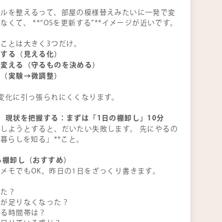
イルを整えるって、部屋の模様替えみたいに一発で変
なくて、 **“OSを更新する”**イメージが近いです。
ことは大きく3つだけ。
握する（見える化）
を変える（守るものを決める）
す（実験→微調整）
変化に引っ張られにくくなります。
】現状を把握する：まずは「1日の棚卸し」10分
しようとすると、だいたい失敗します。 先にやるの
の暮らしを知る」**こと。
る棚卸し（おすすめ）
メモでもOK。昨日の1日をざっくり書きます。
きた？
間が足りなくなった？
ちる時間帯は？