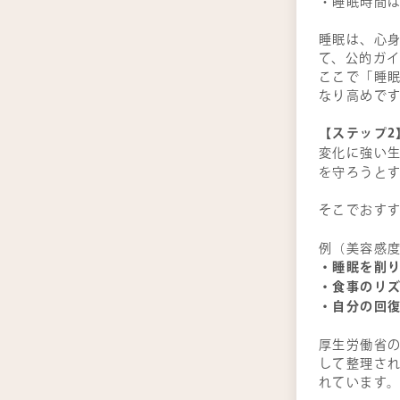
・睡眠時間
睡眠は、心
て、公的ガ
ここで「睡
なり高めで
【ステップ2
変化に強い
を守ろうと
そこでおす
例（美容感度
・睡眠を削
・食事のリ
・自分の回復
厚生労働省
して整理さ
れています