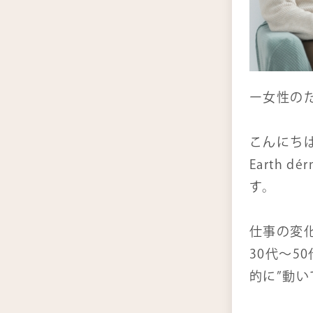
よ
お
ー女性の
こんにち
Earth 
す。
仕事の変
30代〜5
的に”動