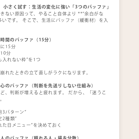
】小さく試す：生活の変化に強い「3つのバッファ」
きない原因って、やること自体より **“余白がな
が多いです。 そこで、生活にバッファ（緩衝材）を入
時間のバッファ（15分）
に15分
10分
も入れない枠”を1つ
、崩れたときの立て直しがラクになります。
：心のバッファ（判断を先送りしない仕組み）
ど、判断が増えると疲れます。 だから、「迷うこ
す。
用3パターン”
定2種類”
れた日メニュー”を決めておく
：人のバッファ（頼れる人・場を分散）