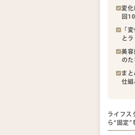
変化
回1
「変
とラ
美容
のた
まと
仕組
ライフス
ら“固定”