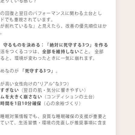
は足りている感じ？
身の回復と翌日のパフォーマンスに関わる土台とし
イドでも重視されています。
眠が削れているな」と見えたら、改善の優先順位はか
す。
】守るものを決める：「絶対に死守する3つ」を作る
全部を維持しない
生活をつくるコツは、
こと。 全部
すると、環境が変わったときに一気に崩れます。
「死守する3つ」
すめなのが
。
が高い女性向けの“リアル”な3つ）
りすぎない
（翌日の肌・気分に響きやすい）
ズムを大きく崩さない
（コンディションの土台）
時間を1日10分確保
（心の余裕づくり）
の睡眠対策情報でも、良質な睡眠確保の支援が重要と
れていて、生活習慣・環境の見直しが推奨事項に含ま
。