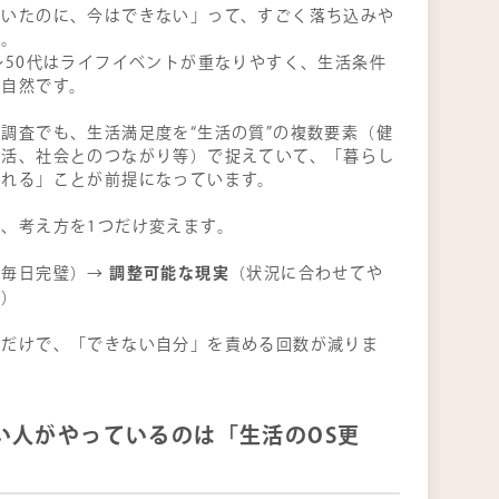
ていたのに、今はできない」って、すごく落ち込みや
ト。
〜50代はライフイベントが重なりやすく、生活条件
が自然です。
調査でも、生活満足度を“生活の質”の複数要素（健
生活、社会とのつながり等）で捉えていて、「暮らし
揺れる」ことが前提になっています。
、考え方を1つだけ変えます。
調整可能な現実
（毎日完璧）→
（状況に合わせてや
る）
えだけで、「できない自分」を責める回数が減りま
い人がやっているのは「生活のOS更