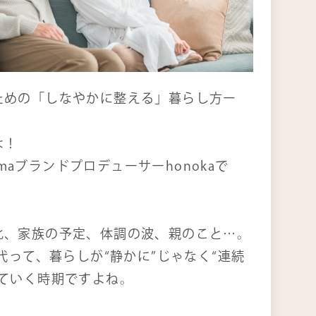
くある質問
問い合わせ
ための「しなやかに整える」暮らし方ー
は！
dérmaブランドプロデューサーhonokaで
化、家族の予定、体調の波、親のこと…。
0代って、暮らしが“静かに”じゃなく“連続
いていく時期ですよね。